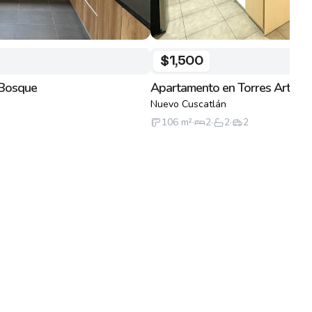
$1,500
 Bosque
Apartamento en Torres Artea
Nuevo Cuscatlán
106
m²
·
2
·
2
·
2