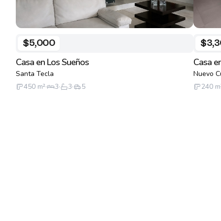
$5,000
$3,
Casa en Los Sueños
Casa e
Santa Tecla
Nuevo C
450
m²
·
3
·
3
·
5
240
m