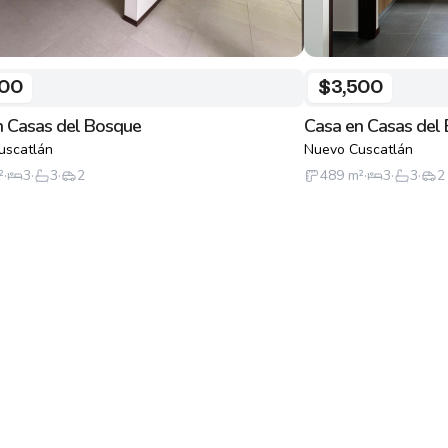
300
$3,500
n Casas del Bosque
Casa en Casas del
uscatlán
Nuevo Cuscatlán
²
·
3
·
3
·
2
489
m²
·
3
·
3
·
2