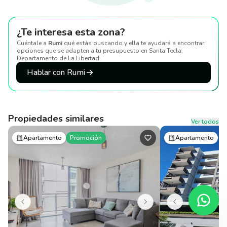
¿Te interesa esta zona?
Cuéntale a
Rumi
qué estás buscando y ella te ayudará a encontrar
opciones que se adapten a tu presupuesto
en Santa Tecla,
Departamento de La Libertad
.
Hablar con Rumi
Propiedades similares
Ver todos
Apartamento
Promoción
Apartamento