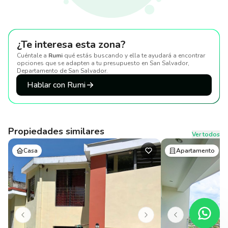
¿Te interesa esta zona?
Cuéntale a
Rumi
qué estás buscando y ella te ayudará a encontrar
opciones que se adapten a tu presupuesto
en San Salvador,
Departamento de San Salvador
.
Hablar con Rumi
Propiedades similares
Ver todos
Casa
Apartamento