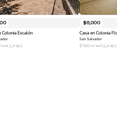
800
$6,000
 Colonia Escalón
Casa en Colonia Fl
vador
San Salvador
²
·
4
·
4
·
5
600
m²
·
5
·
4
·
5