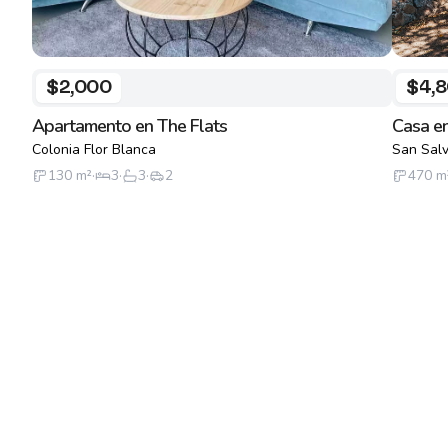
$2,000
$4,
Apartamento en The Flats
Casa en
Colonia Flor Blanca
San Sal
130
m²
·
3
·
3
·
2
470
m