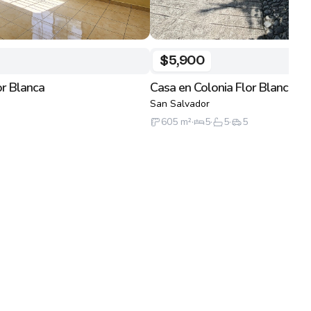
$5,900
or Blanca
Casa en Colonia Flor Blanca
San Salvador
605
m²
·
5
·
5
·
5