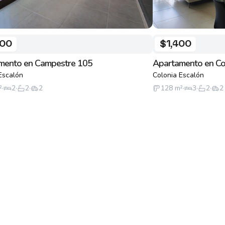
400
$1,400
mento en Campestre 105
Apartamento en Co
Escalón
Colonia Escalón
²
·
2
·
2
·
2
128
m²
·
3
·
2
·
2