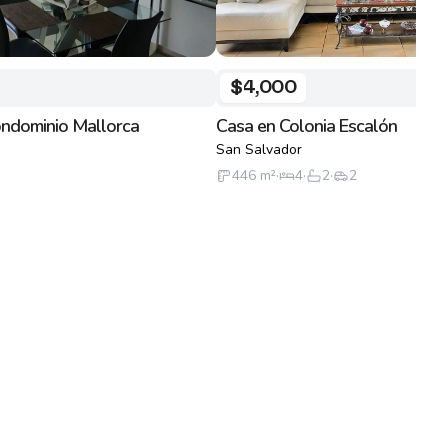
$4,000
ndominio Mallorca
Casa en Colonia Escalón
San Salvador
446
m²
·
4
·
2
·
2