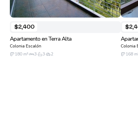
$2,400
$2,
Apartamento en Terra Alta
Aparta
Colonia Escalón
Colonia 
180
m²
·
3
·
3
·
2
168
m