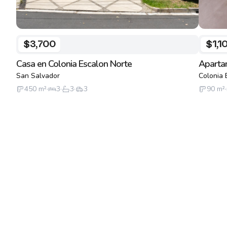
$3,700
$1,1
Casa en Colonia Escalon Norte
Aparta
San Salvador
Colonia 
450
m²
·
3
·
3
·
3
90
m²
·