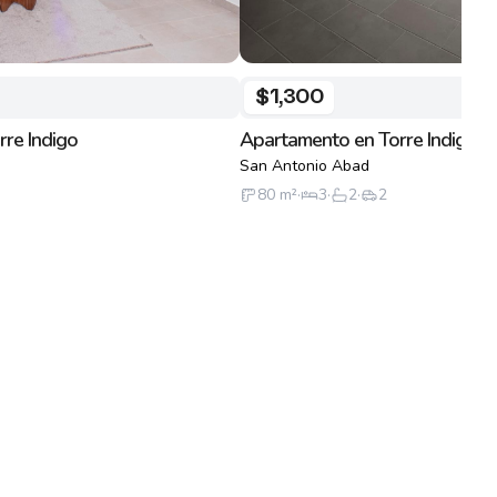
$1,300
re Indigo
Apartamento en Torre Indigo
San Antonio Abad
80
m²
·
3
·
2
·
2