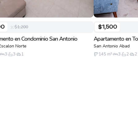
$1,200
00
$1,500
mento en Condominio San Antonio
Apartamento en Tor
Escalon Norte
San Antonio Abad
3
·
3
·
1
145
m²
·
3
·
2
·
2