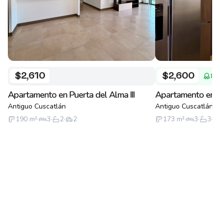
$2,610
$2,600
Bue
Apartamento en Puerta del Alma III
Apartamento en Pu
Antiguo Cuscatlán
Antiguo Cuscatlán
190
m²
·
3
·
2
·
2
173
m²
·
3
·
3
·