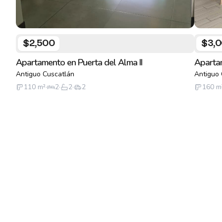
$2,500
$3,
Apartamento en Puerta del Alma II
Apartam
Antiguo Cuscatlán
Antiguo 
110
m²
·
2
·
2
·
2
160
m