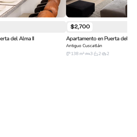
$2,700
rta del Alma II
Apartamento en Puerta del Alma
Antiguo Cuscatlán
138
m²
·
3
·
2
·
2