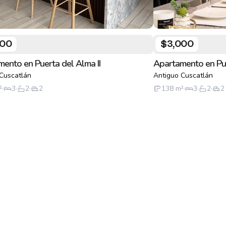
000
$3,000
ento en Puerta del Alma II
Apartamento en Pue
Cuscatlán
Antiguo Cuscatlán
²
·
3
·
2
·
2
138
m²
·
3
·
2
·
2