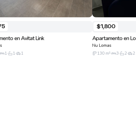
75
$1,800
ento en Avitat Link
Apartamento en Lo
s
Nu Lomas
1
·
1
·
1
130
m²
·
3
·
2
·
2