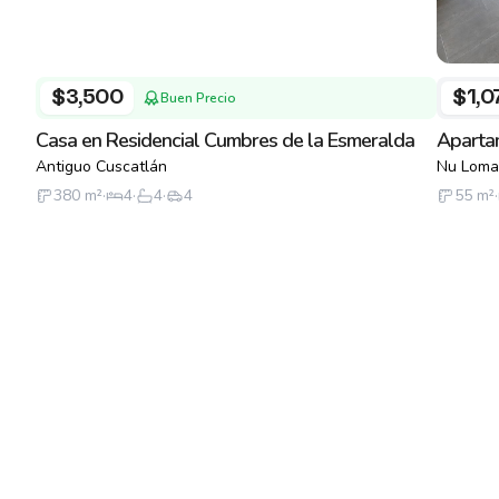
$3,500
$1,0
Buen Precio
Casa en Residencial Cumbres de la Esmeralda
Apartam
Antiguo Cuscatlán
Nu Loma
380
m²
·
4
·
4
·
4
55
m²
·