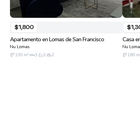
$1,800
$1,3
Apartamento en Lomas de San Francisco
Casa en
Nu Lomas
Nu Loma
130
m²
·
3
·
2
·
2
180
m