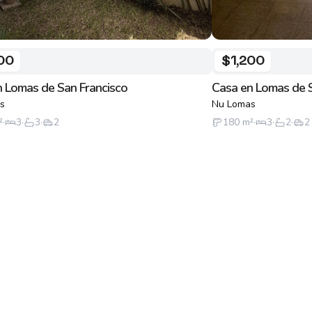
00
$1,200
 Lomas de San Francisco
Casa en Lomas de S
s
Nu Lomas
²
·
3
·
3
·
2
180
m²
·
3
·
2
·
2