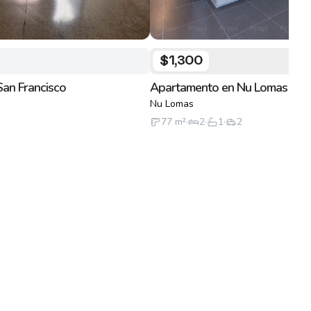
$1,300
an Francisco
Apartamento en Nu Lomas
Nu Lomas
77
m²
·
2
·
1
·
2