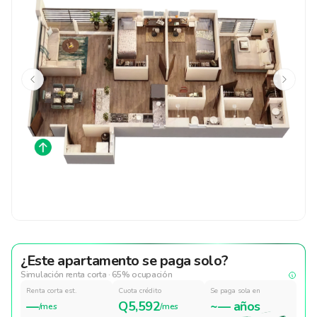
¿Este apartamento se paga solo?
Simulación renta corta · 65% ocupación
Renta corta est.
Cuota crédito
Se paga sola en
—
Q5,592
~— años
/mes
/mes