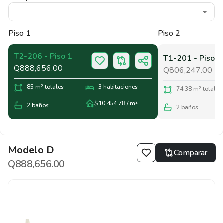
Piso 1
Piso 2
T2-206 - Piso 1
T1-201 - Piso 2
Q888,656.00
Q806,247.00
85 m² totales
3 habitaciones
74.38 m² totales
$
10,454.78
/ m²
2 baños
2 baños
Modelo D
Comparar
Q888,656.00