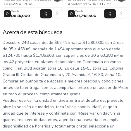
Casa
•
95 a 120 m²
Apartamento
•
84 a 112 m²
Desde
Desde
Q
Q
Q645,000
Q1,712,800
Acerca de esta búsqueda
Descubre 248 casas desde $82,415 hasta $1,390,000, con áreas
de 95 a 453 m², además de 1,494 apartamentos que van desde
$124,700 hasta $1,786,868, con superficies de 30 a 63,280 m² en
los 42 proyectos en planos disponibles en Guatemala en zonas
como Final Blvd Acatan zona 16, 26 calle 15-53 zona 11, Colonia
Granai III, Ciudad de Guatemala y 20 Avenida A 16-30, Zona 10.
Comprar en planos te da acceso a mejores precios y condiciones
antes de la entrega, con el acompañamiento de un asesor de Propi
en todo el proceso, completamente gratis.
Puedes reservar tu unidad en línea: entra al detalle del proyecto,
abre la sección de modelos, toca "Ver disponibilidad", elige la
unidad que te interese y confírmala con "Reservar unidad". Y si
quieres resolver dudas antes, agenda una asesoría con amplia
disponibilidad de horarios y totalmente gratis: selecciona un