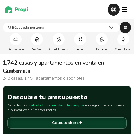
Búsqueda por zona
De inversión
Para Vivir
Airbnb Friendly
De Lujo
Periferia
Green Ticket
1,742 casas y apartamentos en venta en
Guatemala
248 casas, 1,494 apartamentos disponibles
Descubre tu presupuesto
No adivines,
calcula tu capacidad de compra
en segundos y empieza
a buscar con números reales.
Calcula ahora
→