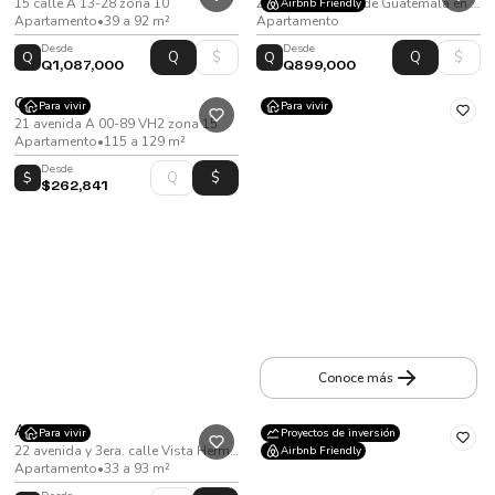
15 calle A 13-28 zona 10
Zona 11, Ciudad de Guatemala en la 5 Av 14-48.
Airbnb Friendly
Apartamento
•
39 a 92 m²
Apartamento
Desde
Desde
Q
Q
Q1,087,000
Q899,000
Ginza
Para vivir
Para vivir
21 avenida A 00-89 VH2 zona 15
Apartamento
•
115 a 129 m²
Desde
$
$262,841
Alessa Américas
15 avenida zona 13
Apartamento
•
De 65 a 129
m²
Conoce más
Acres
Para vivir
Proyectos de inversión
22 avenida y 3era. calle Vista Hermosa I zona 15
Airbnb Friendly
Apartamento
•
33 a 93 m²