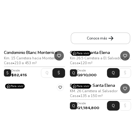
Apartamentos Irantu
20 calle y 14 avenida zona 10
Apartamento
•
De 39 a 93
m²
Conoce más
Condominio Blanc Monterrico
Condado Santa Elena
Para vivir
Km. 15 Carretera hacia Monterrico
Km 26.5 Carretera a El Salvador, camino hacia Santa Elena Barillas
Casa
•
210 a 453 m²
Casa
•
120 m²
Desde
Desde
$
Q
$82,415
Q910,000
Bosques de Santa Elena
Para vivir
Para vivir
KM. 26 Carretera al Salvador
Casa
•
135 a 150 m²
Desde
Q
Q1,184,800