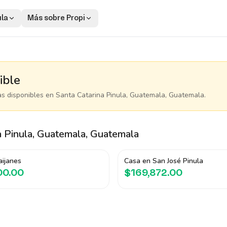
ula
Más sobre Propi
ible
as disponibles
en Santa Catarina Pinula, Guatemala, Guatemala
.
a Pinula, Guatemala, Guatemala
aijanes
Casa en San José Pinula
00.00
$169,872.00