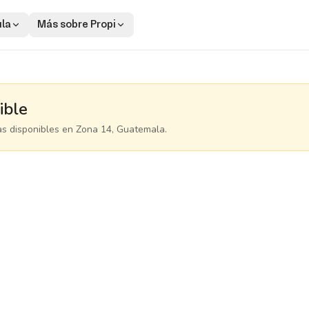
ula
Más sobre Propi
ible
as disponibles
en Zona 14, Guatemala
.