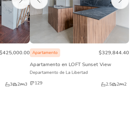
$425,000.00
$329,844.40
Apartamento
Apartamento en LOFT Sunset View
Departamento de La Libertad
129
3
2
3
2.5
2
2