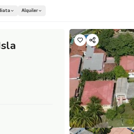
iata
Alquiler
Isla
d