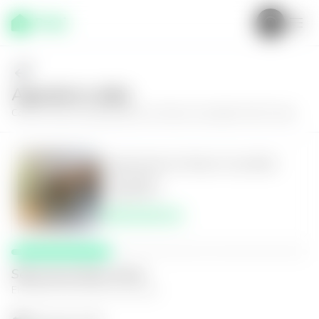
Agenda tu visita
Conoce más de
Apartamento en Nuevo Cuscatlán, Park Tower
Apartamento en Nuevo Cuscatlán,
Park Tower
2
2
99
m²
$290,000.00
Selecciona fecha y hora
El espacio que mejor te funcione