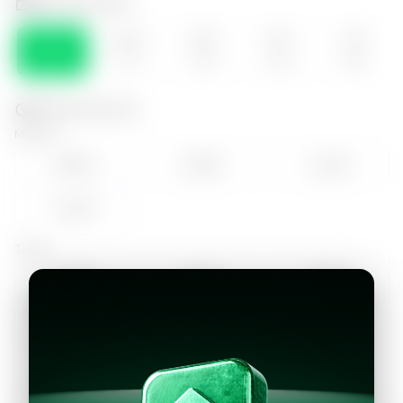
Selecciona el día
LUN
MAR
MIE
JUE
VIE
10
11
12
13
14
Selecciona la hora
Mañana
09:00
10:00
11:00
12:00
Tarde
14:00
15:00
16:00
17:00
18:00