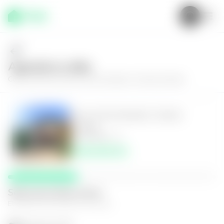
Agenda tu visita
Conoce más de
Casa en San Salvador, Colonia Escalón
Casa en San Salvador, Colonia
Escalón
3
2.5
312
m²
$550,000.00
Selecciona fecha y hora
El espacio que mejor te funcione