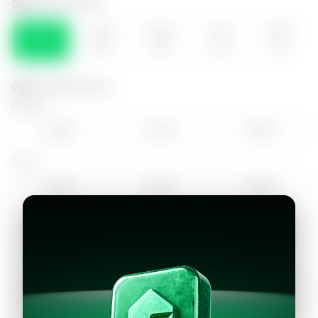
Selecciona el día
VIE
SÁB
DOM
LUN
MAR
07
08
09
10
11
Selecciona la hora
Mañana
10:00
11:00
12:00
Tarde
14:00
15:00
16:00
17:00
18:00
Continuar