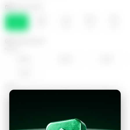
Selecciona el día
SÁB
DOM
LUN
MAR
MIE
08
09
10
11
12
Selecciona la hora
Mañana
09:00
10:00
11:00
12:00
Tarde
14:00
15:00
16:00
17:00
18:00