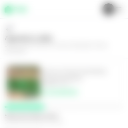
Agenda tu visita
Conoce más de
Terreno en Terreno Hermelinda, Terreno
Hermelinda
Terreno en Terreno Hermelinda,
Terreno Hermelinda
0
0
17403
m²
$1,310,000.00
Selecciona fecha y hora
El espacio que mejor te funcione