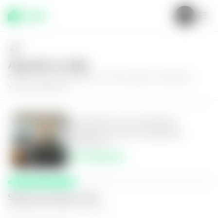
Agenda tu visita
Conoce más de
Apartamento en San Salvador, Condominio
Vistas de Masferrer
Apartamento en San Salvador,
Condominio Vistas de Masferrer
3
3
109
m²
$275,000.00
Selecciona fecha y hora
El espacio que mejor te funcione