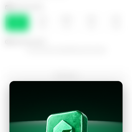
Selecciona el día
DOM
LUN
MAR
MIE
JUE
09
10
11
12
13
Selecciona la hora
No hay horarios disponibles para este día
Continuar