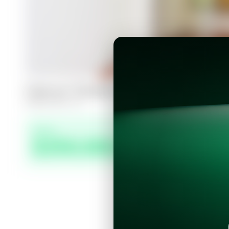
Casa en Zaragoza, Residencial Palo 
3
2.5
110
m²
Precio
$250,000.00