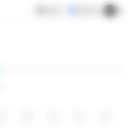
Español
El Salvador
ne
UN
MAR
MIE
JUE
VIE
10
11
12
13
14