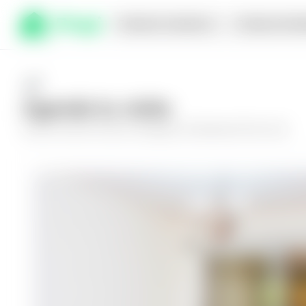
Comprar en planos
Compra inmed
Agenda tu visita
Conoce más de
Casa en Zaragoza, Residencial Palo Alto