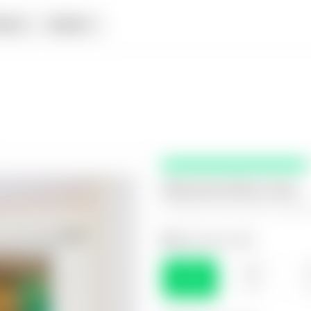
iata
Alquiler
Selecciona fecha y hora
El espacio que mejor te funcio
Selecciona el día
SÁB
DOM
L
08
09