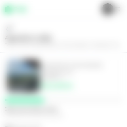
Agenda tu visita
Conoce más de
Apartamento en San Salvador, Condominio Triu
Apartamento en San Salvador,
Condominio Triu
3
2
91
m²
$261,000.00
Selecciona fecha y hora
El espacio que mejor te funcione