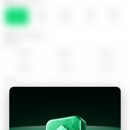
Selecciona el día
VIE
SÁB
DOM
LUN
MAR
07
08
09
10
11
Selecciona la hora
Mañana
07:00
08:00
09:00
10:00
11:00
12:00
Tarde
14:00
15:00
16:00
17:00
18:00