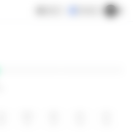
Español
El Salvador
ne
UN
MAR
MIE
JUE
VIE
10
11
12
13
14