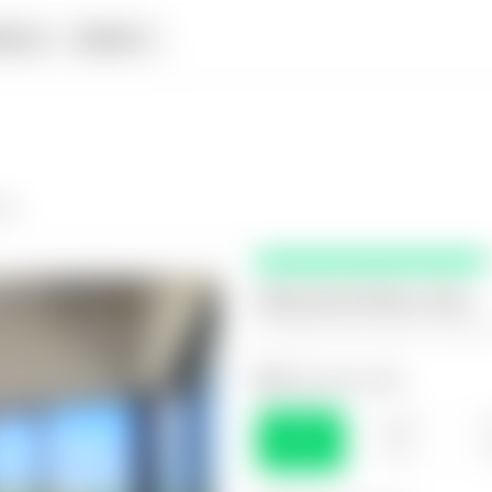
iata
Alquiler
lla
Selecciona fecha y hora
El espacio que mejor te funcio
Selecciona el día
SÁB
DOM
L
08
09