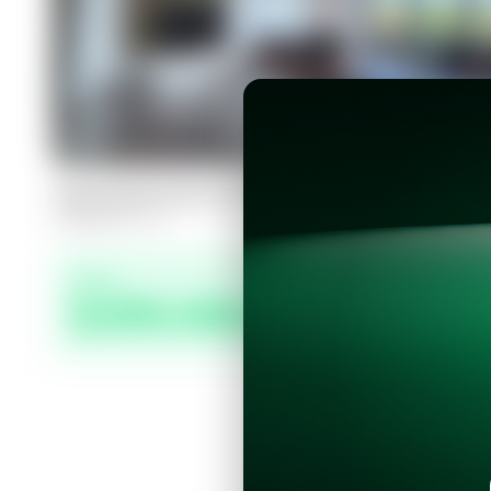
Apartamento en San Salvador, Torre
3
2
124
m²
Precio
$299,000.00