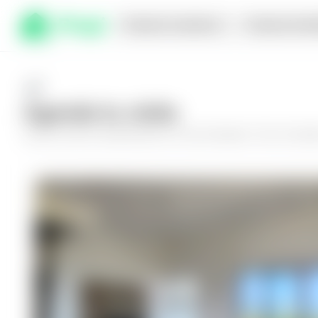
Comprar en planos
Compra inmed
Agenda tu visita
Conoce más de
Apartamento en San Salvador, Torre Conste