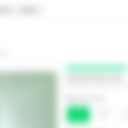
iata
Alquiler
rtea
Selecciona fecha y hora
El espacio que mejor te funcio
Selecciona el día
SÁB
DOM
L
08
09