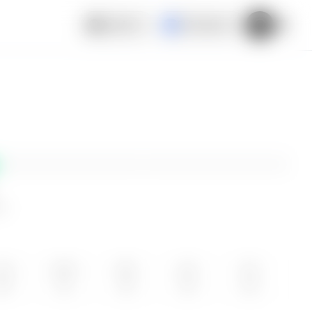
Español
El Salvador
ne
UN
MAR
MIE
JUE
VIE
10
11
12
13
14