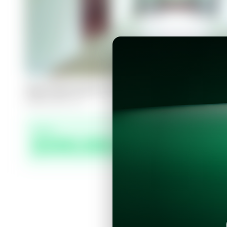
Apartamento en Nuevo Cuscatlán, T
3
2.5
120
m²
Precio
$300,000.00