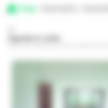
Comprar en planos
Compra inmed
Agenda tu visita
Conoce más de
Apartamento en Nuevo Cuscatlán, Torres A