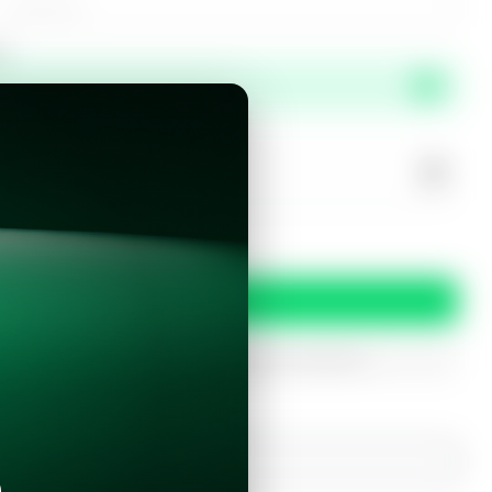
or
propiedad?
 y condiciones
Confirmar
oferta
iptados. Solo serán utilizados para procesar tu prereserva.
¿Ya tienes una cuenta?
Inicia sesión con Google