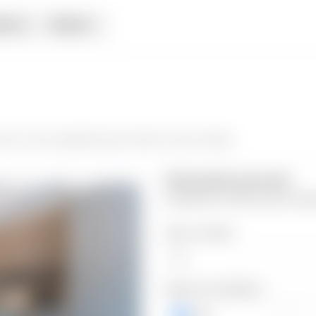
iata
Alquiler
ower
y da el siguiente paso hacia tu nuevo hogar.
Información personal
Completa los datos para contin
Valor a ofertar
Número de teléfono