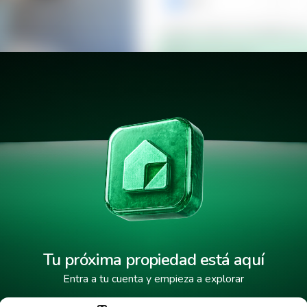
+503
Verificar número de teléfono p
Mensaje de texto
¿Cuándo deseas mudarte a la 
ark Tower
He leído y aceptado los
términos
Tus datos están protegidos y encr
Tu próxima propiedad está aquí
Entra a tu cuenta y empieza a explorar