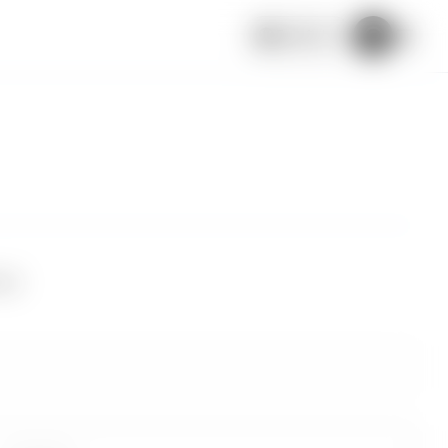
Español
uar