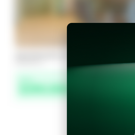
Apartamento en Nuevo Cuscatlán, P
2
2
99
m²
Precio
$290,000.00