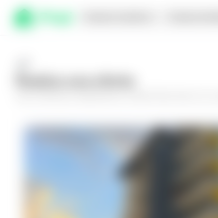
Comprar en planos
Compra inmed
Realiza una oferta
Haz tu oferta por
Apartamento en Santa Tecla, Nuva 112
y 