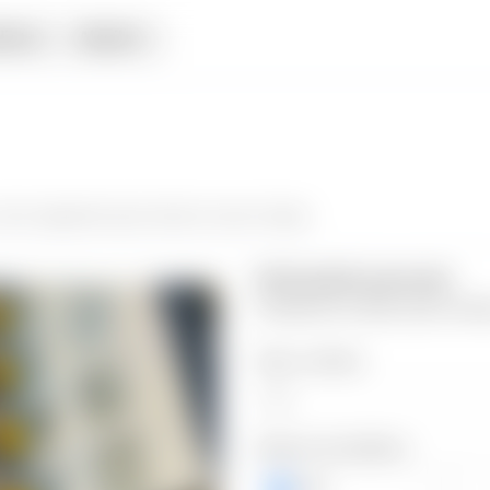
iata
Alquiler
da el siguiente paso hacia tu nuevo hogar.
Información personal
Completa los datos para contin
Valor a ofertar
Número de teléfono