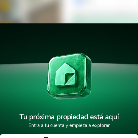
+503
Verificar número de teléfono p
Mensaje de texto
¿Cuándo deseas mudarte a la 
112
He leído y aceptado los
términos
Tus datos están protegidos y encr
Tu próxima propiedad está aquí
Entra a tu cuenta y empieza a explorar