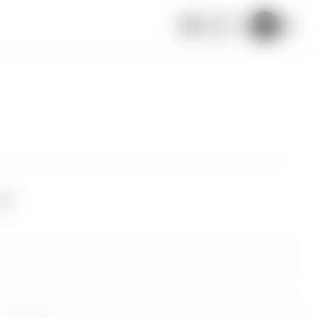
Español
uar