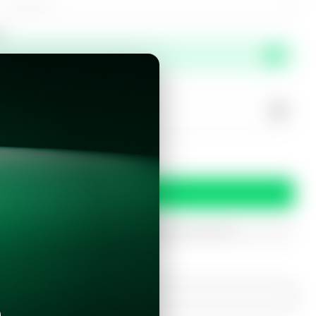
or
propiedad?
 y condiciones
Confirmar
oferta
iptados. Solo serán utilizados para procesar tu prereserva.
¿Ya tienes una cuenta?
Inicia sesión con Google