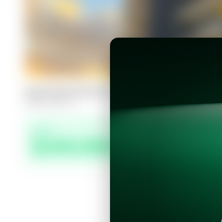
Apartamento en Santa Tecla, Nuva 
2
2.5
95
m²
Precio
$240,000.00