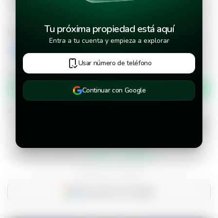
Tu próxima propiedad está aquí
Número de teléfono
Entra a tu cuenta y empieza a explorar
+503
Usar número de teléfono
Verificar número de teléfono por
Mensaje de texto
Continuar con Google
¿Cuándo deseas mudarte a la propiedad?
He leído y aceptado los
términos y condiciones
¿Ya tienes una cuenta?
Inicia sesión con Google