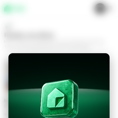
Realiza una oferta
Haz tu oferta por
Apartamento en San Salvador, Panorama
Tower
y da el siguiente paso hacia tu nuevo hogar.
Apartamento en San Salvador,
Panorama Tower
3
2.5
108
m²
$350,000.00
Información personal
Completa los datos para continuar
Valor a ofertar