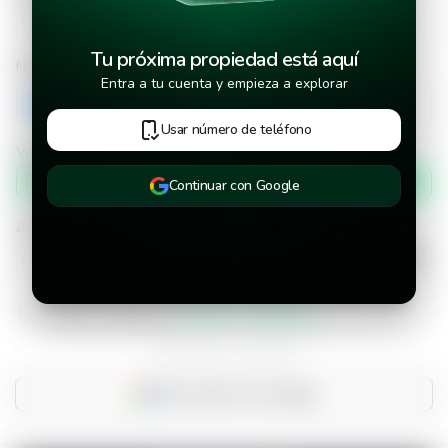
Tu próxima propiedad está aquí
Número de teléfono
Entra a tu cuenta y empieza a explorar
+503
Usar número de teléfono
Verificar número de teléfono por
Mensaje de texto
Continuar con Google
¿Cuándo deseas mudarte a la propiedad?
He leído y aceptado los
términos y condiciones
¿Ya tienes una cuenta?
Inicia sesión con Google