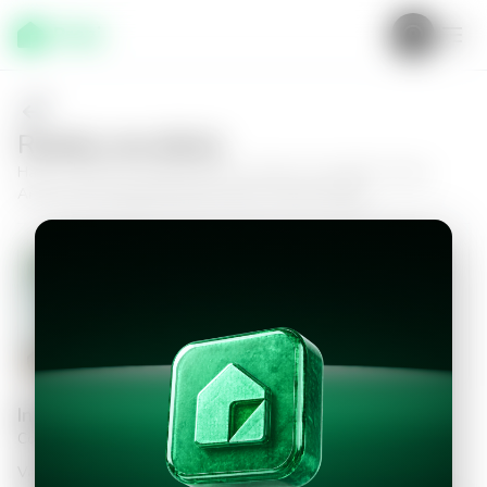
Realiza una oferta
Haz tu oferta por
Apartamento en Nuevo Cuscatlán, Torres
Artea
y da el siguiente paso hacia tu nuevo hogar.
Apartamento en Nuevo Cuscatlán,
Torres Artea
3
2.5
121
m²
$300,000.00
Información personal
Completa los datos para continuar
Valor a ofertar