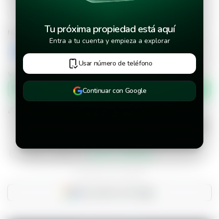
Tu próxima propiedad está aquí
Número de teléfono
Entra a tu cuenta y empieza a explorar
+503
Usar número de teléfono
Verificar número de teléfono por
Mensaje de texto
Continuar con Google
¿Cuándo deseas mudarte a la propiedad?
He leído y aceptado los
términos y condiciones
¿Ya tienes una cuenta?
Inicia sesión con Google