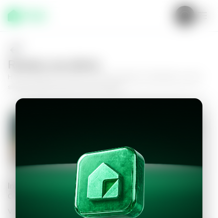
Realiza una oferta
Haz tu oferta por
Terreno en San Salvador, San Benito
y da el
siguiente paso hacia tu nuevo hogar.
Terreno en San Salvador, San Benito
0
0
4000
m²
$5,400,000.00
Información personal
Completa los datos para continuar
Valor a ofertar