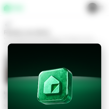
Realiza una oferta
Haz tu oferta por
Casa en Zaragoza, Las Pergolas
y da el
siguiente paso hacia tu nuevo hogar.
Casa en Zaragoza, Las Pergolas
3
2.5
90
m²
$208,500.00
Información personal
Completa los datos para continuar
Valor a ofertar