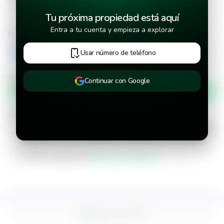
Tu próxima propiedad está aquí
Entra a tu cuenta y empieza a explorar
Número de teléfono
+503
Usar número de teléfono
Verificar número de teléfono por
Continuar con Google
Mensaje de texto
¿Cuándo deseas mudarte a la propiedad?
He leído y aceptado los
términos y condiciones
Realizar
oferta