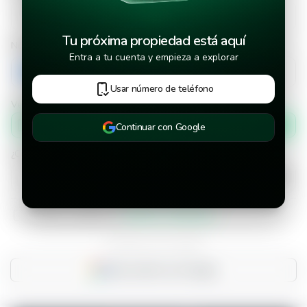
Tu próxima propiedad está aquí
Número de teléfono
Entra a tu cuenta y empieza a explorar
+503
Usar número de teléfono
Verificar número de teléfono por
Mensaje de texto
Continuar con Google
¿Cuándo deseas mudarte a la propiedad?
He leído y aceptado los
términos y condiciones
¿Ya tienes una cuenta?
Inicia sesión con Google