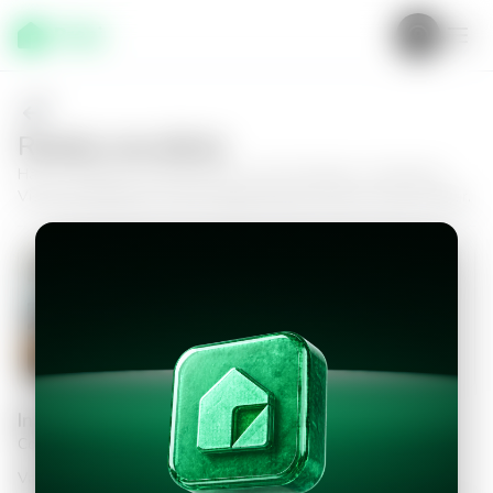
Realiza una oferta
Haz tu oferta por
Apartamento en San Salvador, Condominio
Vistas de Masferrer
y da el siguiente paso hacia tu nuevo hogar.
Apartamento en San Salvador,
Condominio Vistas de Masferrer
3
3
109
m²
$275,000.00
Información personal
Completa los datos para continuar
Valor a ofertar