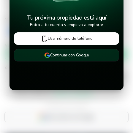
Tu próxima propiedad está aquí
Número de teléfono
Entra a tu cuenta y empieza a explorar
+503
Usar número de teléfono
Verificar número de teléfono por
Mensaje de texto
Continuar con Google
¿Cuándo deseas mudarte a la propiedad?
He leído y aceptado los
términos y condiciones
¿Ya tienes una cuenta?
Inicia sesión con Google