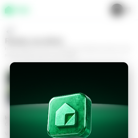
Realiza una oferta
Haz tu oferta por
Casa en Tamanique, Residencial Atami
y da el
siguiente paso hacia tu nuevo hogar.
Casa en Tamanique, Residencial
Atami
3
3
180
m²
$450,000.00
Información personal
Completa los datos para continuar
Valor a ofertar