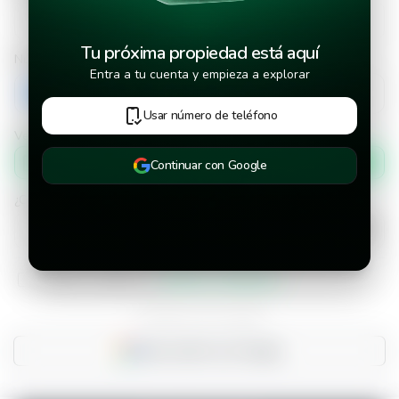
Tu próxima propiedad está aquí
Número de teléfono
Entra a tu cuenta y empieza a explorar
+503
Usar número de teléfono
Verificar número de teléfono por
Mensaje de texto
Continuar con Google
¿Cuándo deseas mudarte a la propiedad?
He leído y aceptado los
términos y condiciones
¿Ya tienes una cuenta?
Inicia sesión con Google