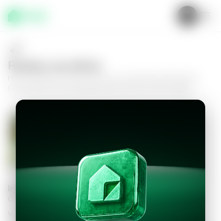
Realiza una oferta
Haz tu oferta por
Casa en San Luis La Herradura, Boulevard
Costa del Sol
y da el siguiente paso hacia tu nuevo hogar.
Casa en San Luis La Herradura,
Boulevard Costa del Sol
3
3.5
295
m²
$500,000.00
Información personal
Completa los datos para continuar
Valor a ofertar