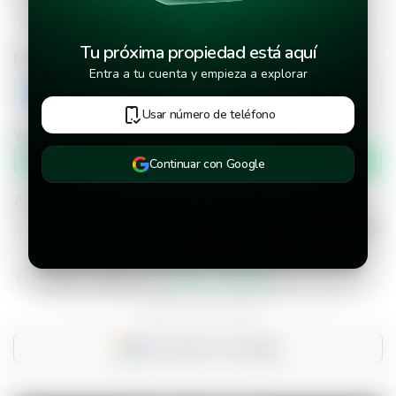
Tu próxima propiedad está aquí
Número de teléfono
Entra a tu cuenta y empieza a explorar
+503
Usar número de teléfono
Verificar número de teléfono por
Mensaje de texto
Continuar con Google
¿Cuándo deseas mudarte a la propiedad?
He leído y aceptado los
términos y condiciones
¿Ya tienes una cuenta?
Inicia sesión con Google