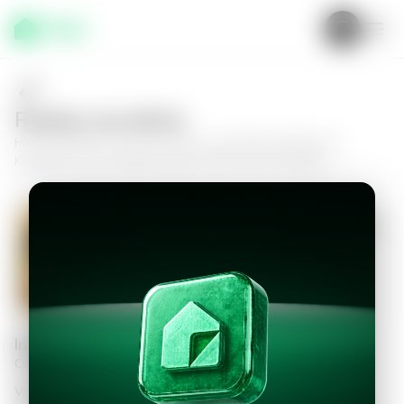
Realiza una oferta
Haz tu oferta por
Casa en Nuevo Cuscatlán, Residencial
Kuaulkali
y da el siguiente paso hacia tu nuevo hogar.
Casa en Nuevo Cuscatlán, Residencial
Kuaulkali
3
2.5
123
m²
$395,000.00
Información personal
Completa los datos para continuar
Valor a ofertar