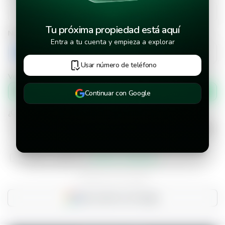
Tu próxima propiedad está aquí
Número de teléfono
Entra a tu cuenta y empieza a explorar
+503
Usar número de teléfono
Verificar número de teléfono por
Mensaje de texto
Continuar con Google
¿Cuándo deseas mudarte a la propiedad?
He leído y aceptado los
términos y condiciones
¿Ya tienes una cuenta?
Inicia sesión con Google