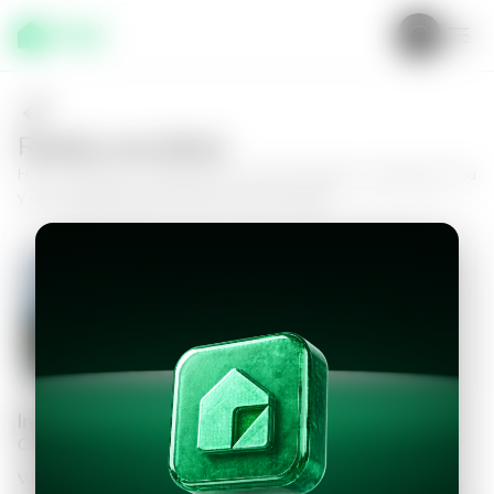
Realiza una oferta
Haz tu oferta por
Apartamento en San Salvador, Condominio Triu
y da el siguiente paso hacia tu nuevo hogar.
Apartamento en San Salvador,
Condominio Triu
3
2
91
m²
$261,000.00
Información personal
Completa los datos para continuar
Valor a ofertar