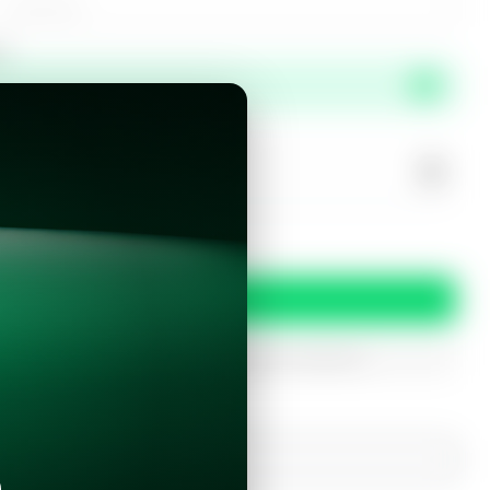
or
propiedad?
 y condiciones
Confirmar
oferta
iptados. Solo serán utilizados para procesar tu prereserva.
¿Ya tienes una cuenta?
Inicia sesión con Google