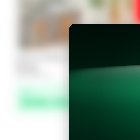
Casa en Nuevo Cuscatlán, Residencia
Piletas
6
4.5
400
m²
Precio
$668,000.00