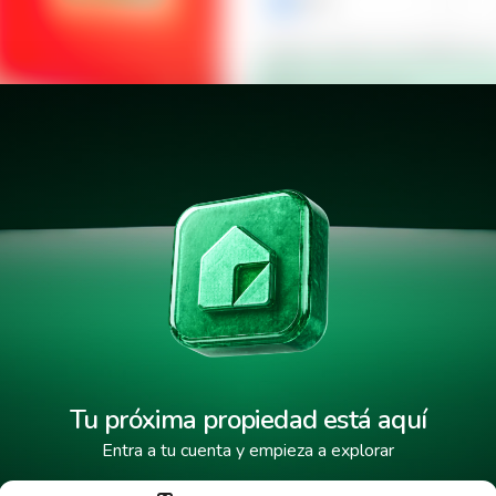
+503
Verificar número de teléfono p
Mensaje de texto
¿Cuándo deseas mudarte a la 
l Joyas de las
He leído y aceptado los
términos
Tus datos están protegidos y encr
Tu próxima propiedad está aquí
Entra a tu cuenta y empieza a explorar