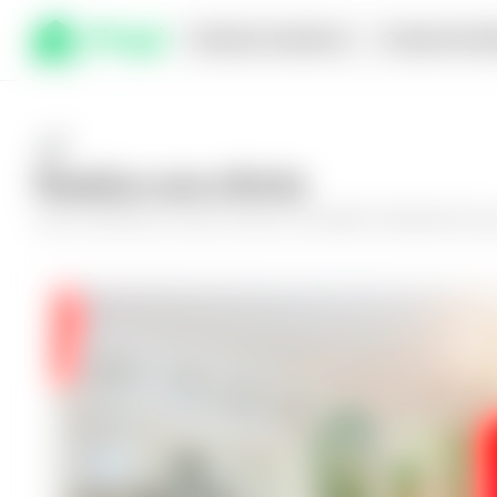
Comprar en planos
Compra inmed
Realiza una oferta
Haz tu oferta por
Casa en Nuevo Cuscatlán, Residencial Joya