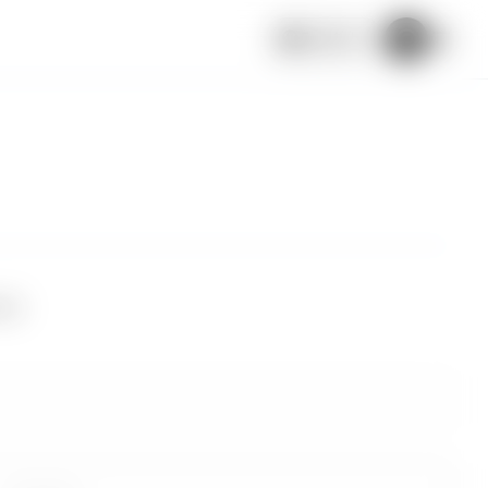
Español
uar