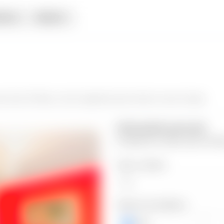
iata
Alquiler
s de las Piletas
y da el siguiente paso hacia tu nuevo hogar.
Información personal
Completa los datos para contin
Valor a ofertar
Número de teléfono