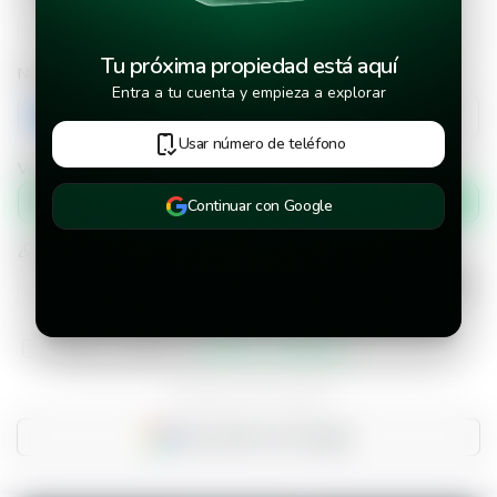
Tu próxima propiedad está aquí
Número de teléfono
Entra a tu cuenta y empieza a explorar
+503
Usar número de teléfono
Verificar número de teléfono por
Mensaje de texto
Continuar con Google
¿Cuándo deseas mudarte a la propiedad?
He leído y aceptado los
términos y condiciones
¿Ya tienes una cuenta?
Inicia sesión con Google