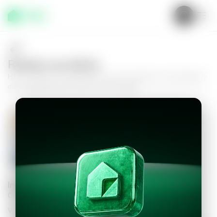
Realiza una oferta
Haz tu oferta por
Apartamento en San Salvador, San Salvador
y
da el siguiente paso hacia tu nuevo hogar.
Apartamento en San Salvador, San
Salvador
2
2
76
m²
$225,000.00
Información personal
Completa los datos para continuar
Valor a ofertar