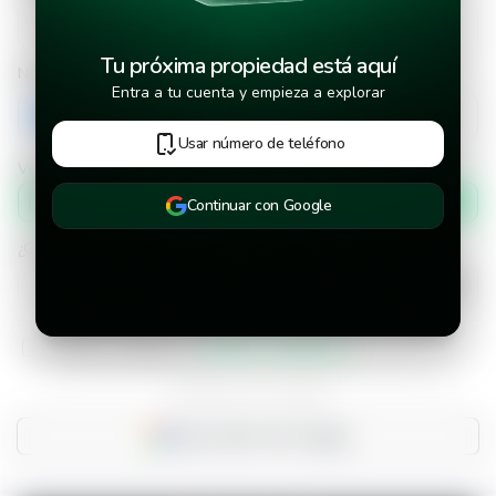
Tu próxima propiedad está aquí
Número de teléfono
Entra a tu cuenta y empieza a explorar
+503
Usar número de teléfono
Verificar número de teléfono por
Mensaje de texto
Continuar con Google
¿Cuándo deseas mudarte a la propiedad?
He leído y aceptado los
términos y condiciones
¿Ya tienes una cuenta?
Inicia sesión con Google