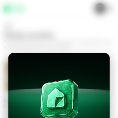
Realiza una oferta
Haz tu oferta por
Casa en San Juan Opico, Ciudad Marsella
y da
el siguiente paso hacia tu nuevo hogar.
Casa en San Juan Opico, Ciudad
Marsella
2
1
40
m²
$70,000.00
Información personal
Completa los datos para continuar
Valor a ofertar