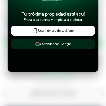
Tu próxima propiedad está aquí
Número de teléfono
Entra a tu cuenta y empieza a explorar
+503
Usar número de teléfono
Verificar número de teléfono por
Mensaje de texto
Continuar con Google
¿Cuándo deseas mudarte a la propiedad?
He leído y aceptado los
términos y condiciones
¿Ya tienes una cuenta?
Inicia sesión con Google