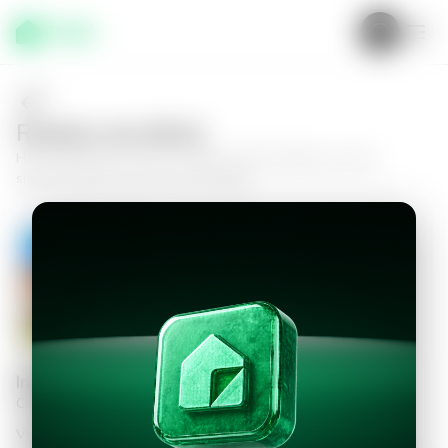
Realiza una oferta
Haz tu oferta por
Casa en Apopa, Portal Valterra
y da el
siguiente paso hacia tu nuevo hogar.
Casa en Apopa, Portal Valterra
3
2.5
90
m²
$175,000.00
Información personal
Completa los datos para continuar
Valor a ofertar