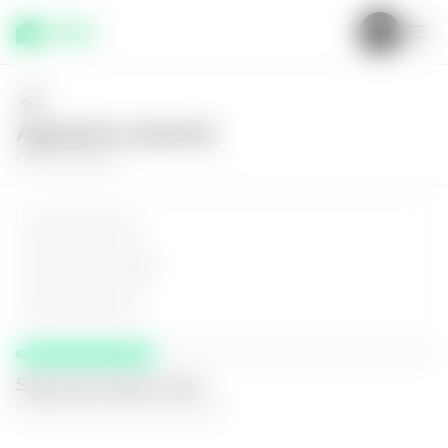
Agenda tu asesoría
Conoce más de
Selecciona fecha y hora
El espacio que mejor te funcione