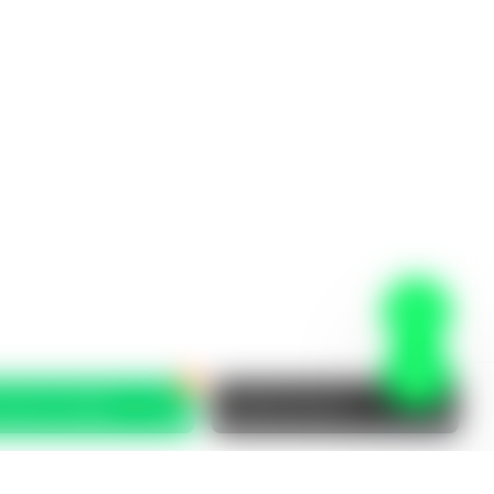
eserva tu unidad
Agendar asesoría