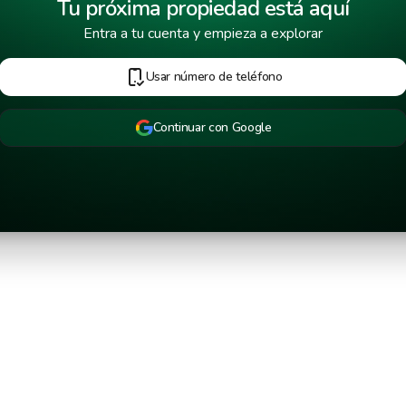
Tu próxima propiedad está aquí
arantizamos que los precios son exactamente los mismos que lo
Entra a tu cuenta y empieza a explorar
Costos adicionales que debes tener en cuen
Usar número de teléfono
Continuar con Google