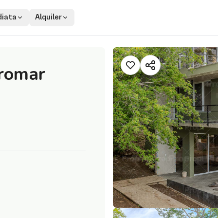
iata
Alquiler
rromar