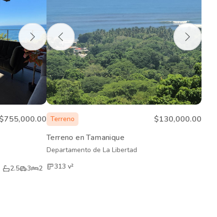
$755,000.00
$130,000.00
Terreno
Terreno en Tamanique
Departamento de La Libertad
313
v²
2.5
3
2