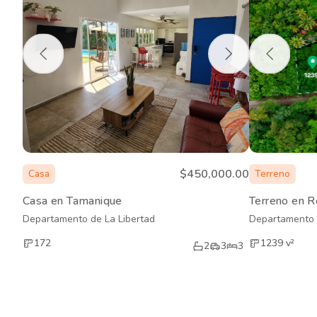
$450,000.00
Casa
Terreno
Casa en Tamanique
Terreno en R
Departamento de La Libertad
Departamento 
172
1239
v²
2
3
3