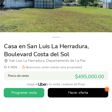
Casa en San Luis La Herradura,
Boulevard Costa del Sol
San Luis La Herradura, Departamento de La Paz
ID #
3836
4
personas están viendo esta propiedad
$495,000.00
Precio de venta
Llega en
a tu visita, cortesía de Propi
Programar visita
Hacer oferta