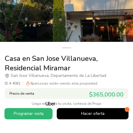
Casa en San Jose Villanueva,
Residencial Miramar
San Jose Villanueva, Departamento de La Libertad
ID #
4081
8
personas están viendo esta propiedad
$365,000.00
Precio de venta
Llega en
a tu visita, cortesía de Propi
Programar visita
Hacer oferta