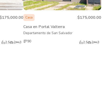
$175,000.00
$175,000.00
Casa
Casa en Portal Valterra
Departamento de San Salvador
90
2.5
2
3
2.5
2
3