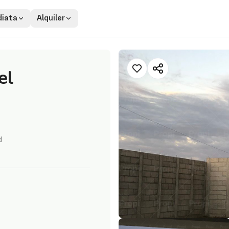
iata
Alquiler
el
d