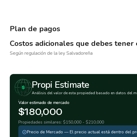
Plan de pagos
Costos adicionales que debes tener
Según regulación de la ley
Salvadoreña
Propi Estimate
Análisis del valor de esta propiedad basado en datos del m
Valor estimado de mercado
$180,000
Propiedades similares:
$150,000
-
$210,000
Precio de Mercado
—
El precio actual está dentro del 