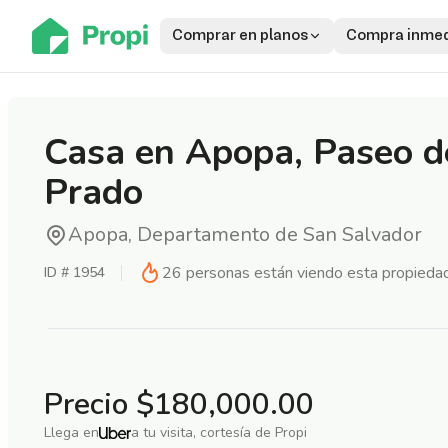
Comprar en planos
Compra inmed
Casa en Apopa, Paseo d
Prado
Apopa, Departamento de San Salvador
26
personas están viendo esta propieda
ID #
1954
Precio
$180,000.00
Llega en
a tu visita, cortesía de Propi