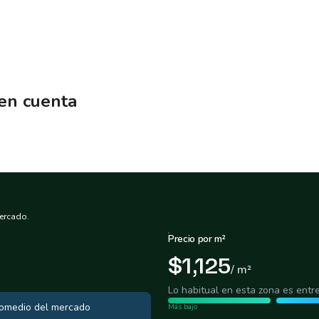
 en cuenta
ercado.
Precio por m²
$1,125
/ m²
Lo habitual en esta zona es entr
promedio del mercado
Más bajo