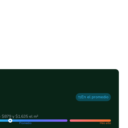
En el promedio
e
$879
y
$1,635
el m²
Promedio
Más alto