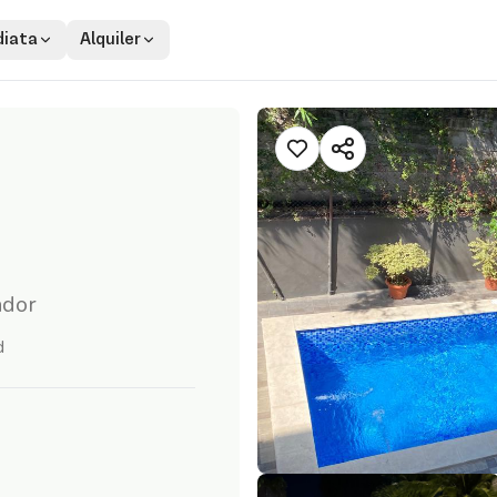
iata
Alquiler
ador
d