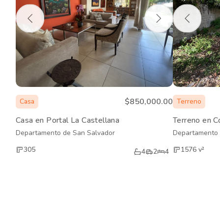
$850,000.00
Casa
Terreno
Casa en Portal La Castellana
Terreno en C
Departamento de San Salvador
Departamento 
305
1576
v²
4
2
4