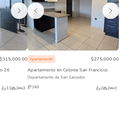
$315,000.00
$275,000.00
Apartamento
lo 26
Apartamento en Colonia San Francisco
Departamento de San Salvador
140
3.5
2
3
2
2
3