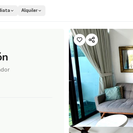
iata
Alquiler
ón
ador