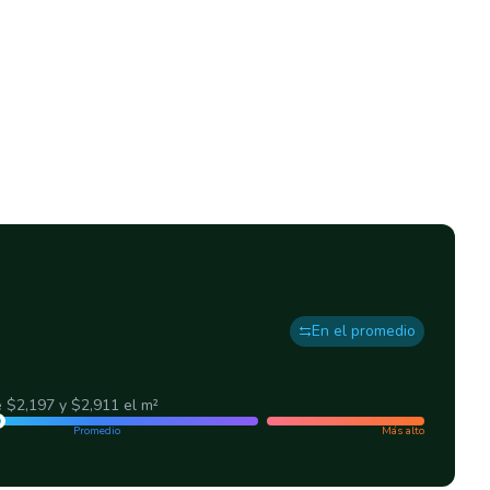
En el promedio
e
$2,197
y
$2,911
el m²
Promedio
Más alto