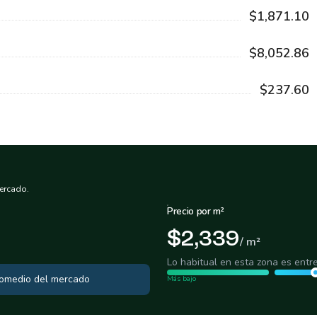
$1,871.10
$8,052.86
$237.60
ercado.
Precio por m²
$2,339
/ m²
Lo habitual en esta zona es entr
promedio del mercado
Más bajo