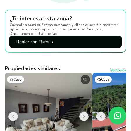
¿Te interesa esta zona?
Cuéntale a
Rumi
qué estás buscando y ella te ayudará a encontrar
opciones que se adapten a tu presupuesto
en Zaragoza,
Departamento de La Libertad
.
Hablar con Rumi
Propiedades similares
Ver todos
Casa
Casa