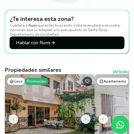
¿Te interesa esta zona?
Cuéntale a
Rumi
qué estás buscando y ella te ayudará a encontrar
opciones que se adapten a tu presupuesto
en Santa Tecla,
Departamento de La Libertad
.
Hablar con Rumi
Propiedades similares
Ver todos
Casa
Promoción
Apartamento
P