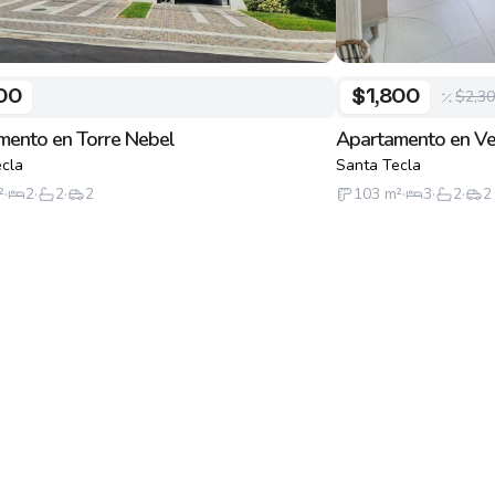
$2,3
00
$1,800
mento en Torre Nebel
Apartamento en V
cla
Santa Tecla
²
·
2
·
2
·
2
103
m²
·
3
·
2
·
2