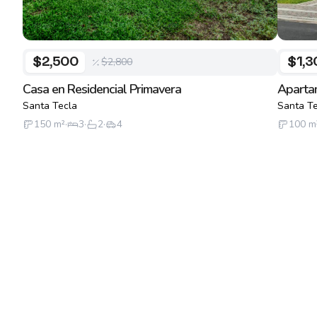
$2,800
$2,500
$1,3
Casa en Residencial Primavera
Aparta
Santa Tecla
Santa Te
150
m²
·
3
·
2
·
4
100
m