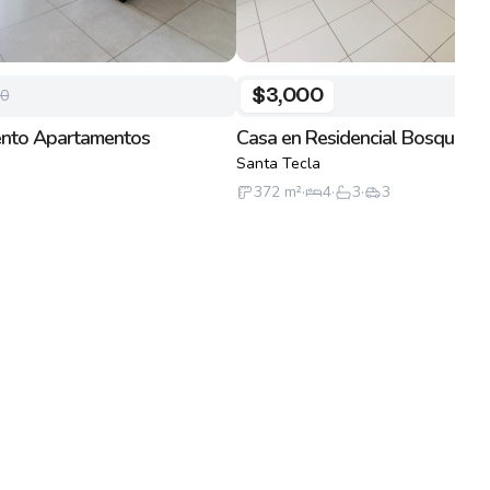
00
$3,000
ento Apartamentos
Casa en Residencial Bosques d
Santa Tecla
372
m²
·
4
·
3
·
3