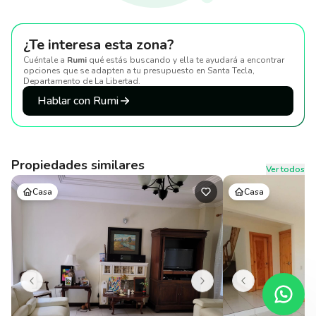
¿Te interesa esta zona?
Cuéntale a
Rumi
qué estás buscando y ella te ayudará a encontrar
opciones que se adapten a tu presupuesto
en Santa Tecla,
Departamento de La Libertad
.
Hablar con Rumi
Propiedades similares
Ver todos
Casa
Casa